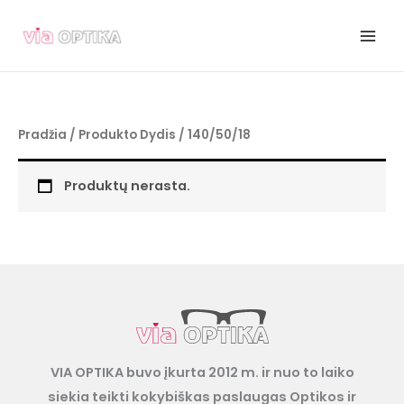
Pereiti
prie
turinio
Pradžia
/ Produkto Dydis / 140/50/18
Produktų nerasta.
VIA OPTIKA buvo įkurta 2012 m. ir nuo to laiko
siekia teikti kokybiškas paslaugas Optikos ir