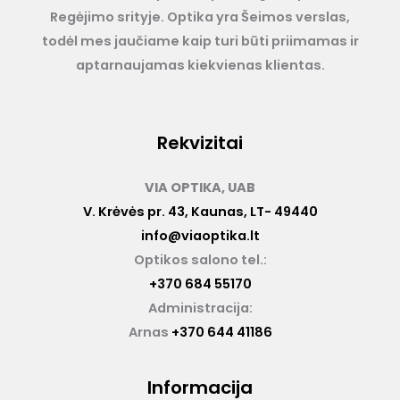
Regėjimo srityje. Optika yra Šeimos verslas,
todėl mes jaučiame kaip turi būti priimamas ir
aptarnaujamas kiekvienas klientas.
Rekvizitai
VIA OPTIKA, UAB
V. Krėvės pr. 43, Kaunas, LT- 49440
info@viaoptika.lt
Optikos salono tel.:
+370 684 55170
Administracija:
Arnas
+370 644 41186
Informacija