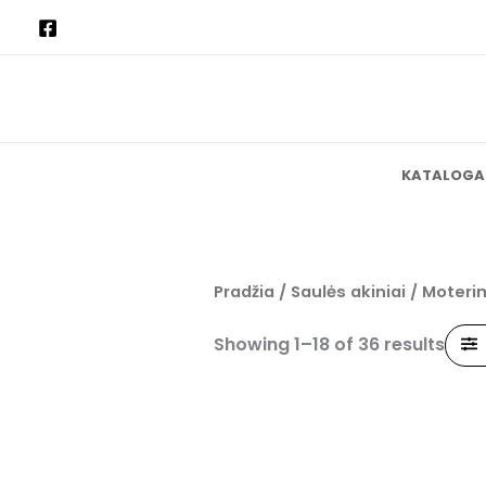
Pereiti
prie
turinio
KATALOGA
Pradžia
/
Saulės akiniai
/ Moteri
Showing 1–18 of 36 results