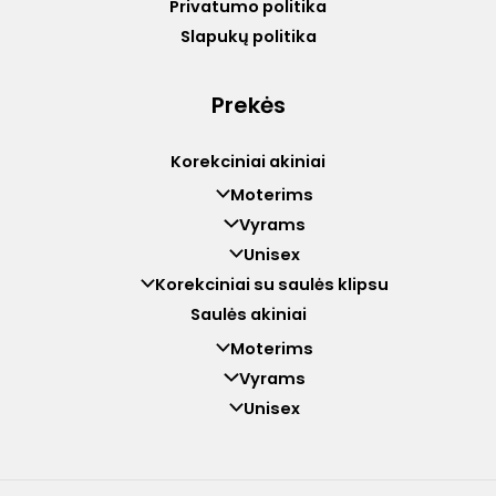
Privatumo politika
Slapukų politika
Prekės
Korekciniai akiniai
Moterims
Vyrams
Unisex
Korekciniai su saulės klipsu
Saulės akiniai
Moterims
Vyrams
Unisex