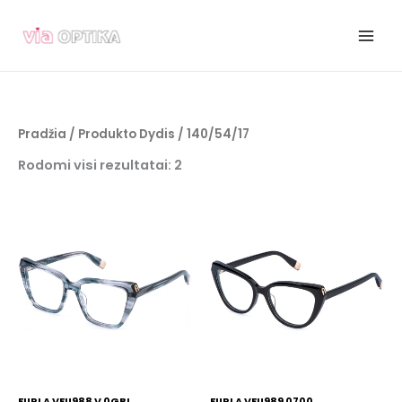
Pereiti
prie
turinio
Pradžia
/ Produkto Dydis / 140/54/17
Rodomi visi rezultatai: 2
FURLA VFU988 V 0GBL
FURLA VFU989 0700