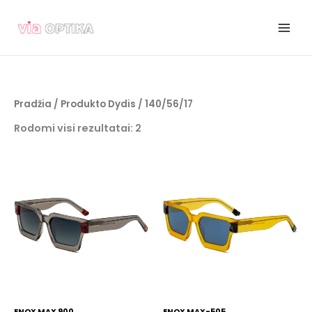
Pereiti
prie
turinio
Pradžia
/ Produkto Dydis / 140/56/17
Rodomi visi rezultatai: 2
ENOX MAX 900
ENOX MAX-505