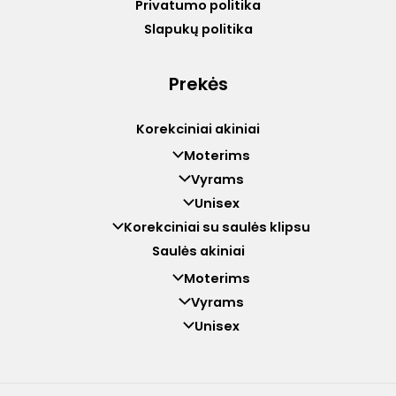
Privatumo politika
Slapukų politika
Prekės
Korekciniai akiniai
Moterims
Vyrams
Unisex
Korekciniai su saulės klipsu
Saulės akiniai
Moterims
Vyrams
Unisex