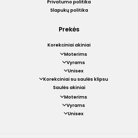
Privatumo politika
Slapukų politika
Prekės
Korekciniai akiniai
Moterims
Vyrams
Unisex
Korekciniai su saulės klipsu
Saulės akiniai
Moterims
Vyrams
Unisex