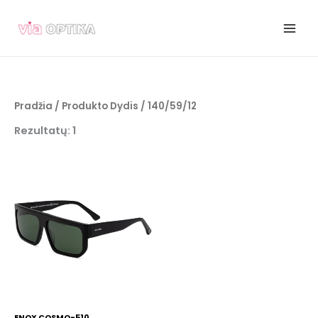
Pereiti
prie
turinio
Pradžia
/ Produkto Dydis / 140/59/12
Rezultatų: 1
ENOX COSMO-510