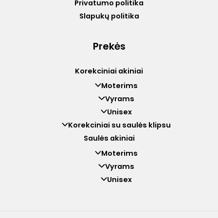
Privatumo politika
Slapukų politika
Prekės
Korekciniai akiniai
Moterims
Vyrams
Unisex
Korekciniai su saulės klipsu
Saulės akiniai
Moterims
Vyrams
Unisex