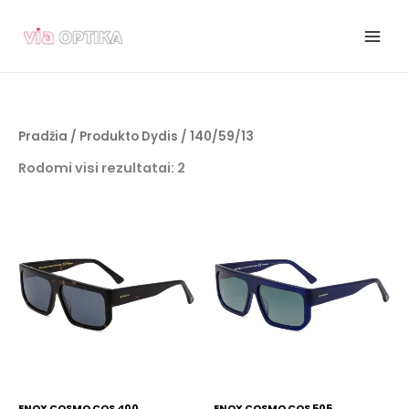
Pereiti
prie
turinio
Pradžia
/ Produkto Dydis / 140/59/13
Rodomi visi rezultatai: 2
ENOX COSMO COS 400
ENOX COSMO COS 505