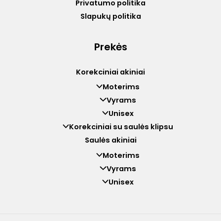
Privatumo politika
Slapukų politika
Prekės
Korekciniai akiniai
Moterims
Vyrams
Unisex
Korekciniai su saulės klipsu
Saulės akiniai
Moterims
Vyrams
Unisex