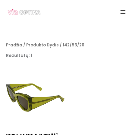
Pereiti
prie
turinio
Pradžia
/ Produkto Dydis / 142/53/20
Rezultatų: 1
GIORGIO NANNINI MIREA 887