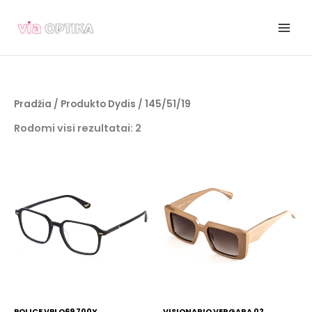
Pereiti
prie
turinio
Pradžia
/ Produkto Dydis / 145/51/19
Rodomi visi rezultatai: 2
POLICE VPLQ69 700Y
VISIONARIO VERGARA 02