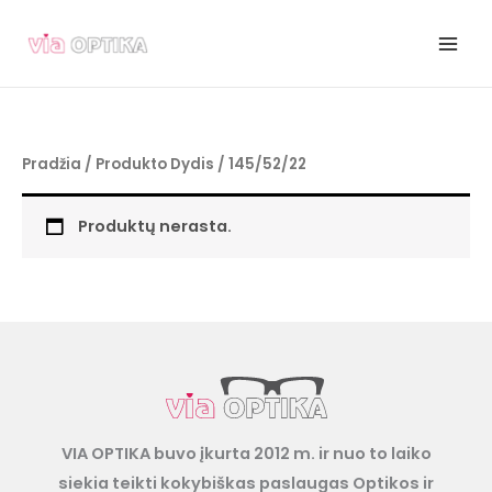
Pereiti
prie
turinio
Pradžia
/ Produkto Dydis / 145/52/22
Produktų nerasta.
VIA OPTIKA buvo įkurta 2012 m. ir nuo to laiko
siekia teikti kokybiškas paslaugas Optikos ir