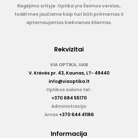
Regėjimo srityje. Optika yra Šeimos verslas,
todėl mes jaučiame kaip turi būti priimamas ir
aptarnaujamas kiekvienas klientas.
Rekvizitai
VIA OPTIKA, UAB
V. Krėvės pr. 43, Kaunas, LT- 49440
info@viaoptika.lt
Optikos salono tel.:
+370 684 55170
Administracija:
Arnas
+370 644 41186
Informacija