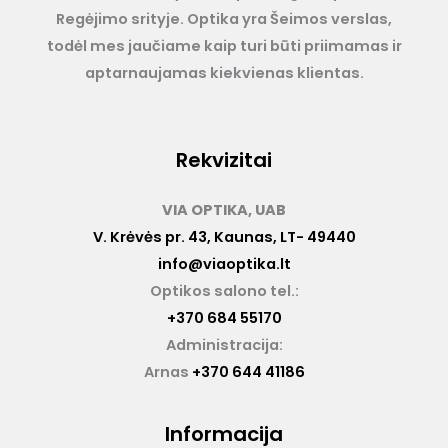
Regėjimo srityje. Optika yra Šeimos verslas,
todėl mes jaučiame kaip turi būti priimamas ir
aptarnaujamas kiekvienas klientas.
Rekvizitai
VIA OPTIKA, UAB
V. Krėvės pr. 43, Kaunas, LT- 49440
info@viaoptika.lt
Optikos salono tel.:
+370 684 55170
Administracija:
Arnas
+370 644 41186
Informacija