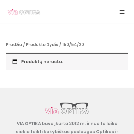
Pereiti
prie
turinio
Pradžia
/ Produkto Dydis / 150/54/20
Produktų nerasta.
VIA OPTIKA buvo įkurta 2012 m. ir nuo to laiko
siekia teikti kokybiškas paslaugas Optikos ir