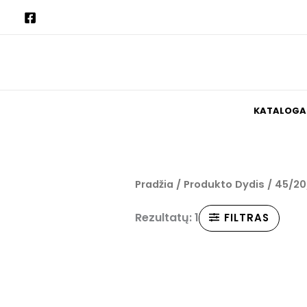
Pereiti
prie
turinio
KATALOGA
Pradžia
/ Produkto Dydis / 45/20
Rezultatų: 1
FILTRAS