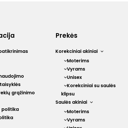
acija
Prekės
patikrinimas
Korekciniai akiniai
Moterims
Vyrams
naudojimo
Unisex
 taisyklės
Korekciniai su saulės
prekių grąžinimo
klipsu
Saulės akiniai
politika
Moterims
litika
Vyrams