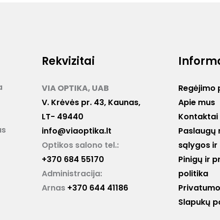
Rekvizitai
Inform
a
VIA OPTIKA, UAB
Regėjimo 
V. Krėvės pr. 43, Kaunas,
Apie mus
LT- 49440
Kontaktai
as
info@viaoptika.lt
Paslaugų 
Optikos salono tel.:
sąlygos ir
+370 684 55170
Pinigų ir 
Administracija:
politika
Arnas
+370 644 41186
Privatumo 
Slapukų po