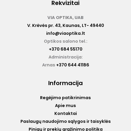
Rekvizitai
VIA OPTIKA, UAB
V. Krėvės pr. 43, Kaunas, LT- 49440
info@viaoptika.lt
Optikos salono tel.:
+370 684 55170
Administracija:
Arnas
+370 644 41186
Informacija
Regėjimo patikrinimas
Apie mus
Kontaktai
Paslaugų naudojimo sąlygos ir taisyklės
Pinigų ir prekių grąžinimo politika