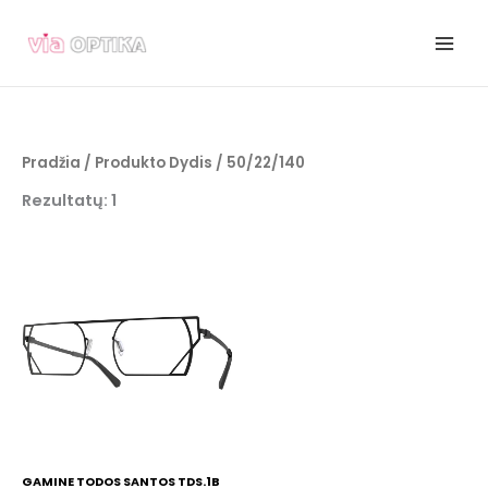
Pereiti
prie
turinio
Pradžia
/ Produkto Dydis / 50/22/140
Rezultatų: 1
GAMINE TODOS SANTOS TDS.1B