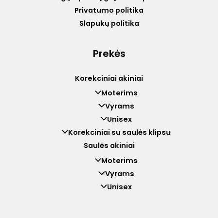
Privatumo politika
Slapukų politika
Prekės
Korekciniai akiniai
Moterims
Vyrams
Unisex
Korekciniai su saulės klipsu
Saulės akiniai
Moterims
Vyrams
Unisex