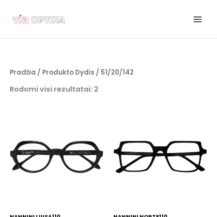
Pereiti
prie
turinio
Pradžia
/ Produkto Dydis / 51/20/142
Rodomi visi rezultatai: 2
NANNINI LUISA110
NANNINI NORTE110