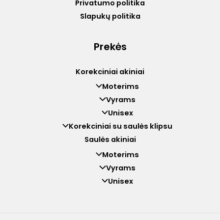
Privatumo politika
Slapukų politika
Prekės
Korekciniai akiniai
Moterims
Vyrams
Unisex
Korekciniai su saulės klipsu
Saulės akiniai
Moterims
Vyrams
Unisex