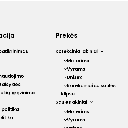
acija
Prekės
patikrinimas
Korekciniai akiniai
Moterims
Vyrams
naudojimo
Unisex
 taisyklės
Korekciniai su saulės
prekių grąžinimo
klipsu
Saulės akiniai
politika
Moterims
litika
Vyrams