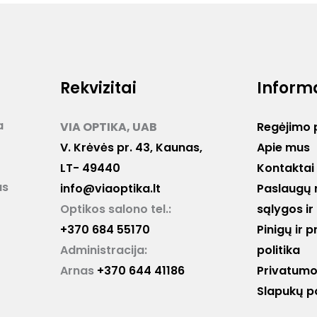
Rekvizitai
Inform
a
VIA OPTIKA, UAB
Regėjimo 
V. Krėvės pr. 43, Kaunas,
Apie mus
LT- 49440
Kontaktai
as
info@viaoptika.lt
Paslaugų 
Optikos salono tel.:
sąlygos ir
+370 684 55170
Pinigų ir 
Administracija:
politika
Arnas
+370 644 41186
Privatumo 
Slapukų po