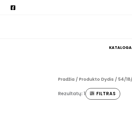
Pereiti
prie
turinio
KATALOGA
Pradžia
/ Produkto Dydis / 54/18
Rezultatų: 1
FILTRAS