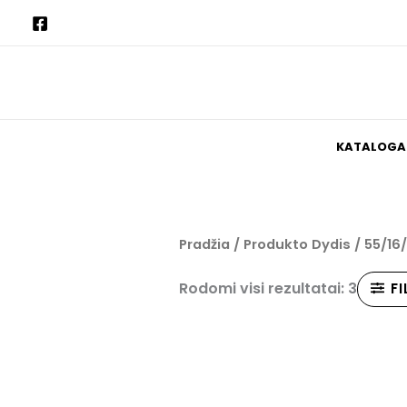
Pereiti
prie
turinio
KATALOGA
Pradžia
/ Produkto Dydis / 55/16
Rodomi visi rezultatai: 3
F