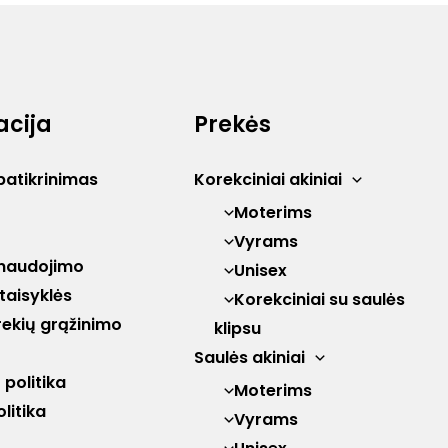
acija
Prekės
patikrinimas
Korekciniai akiniai
Moterims
Vyrams
naudojimo
Unisex
 taisyklės
Korekciniai su saulės
prekių grąžinimo
klipsu
Saulės akiniai
politika
Moterims
litika
Vyrams