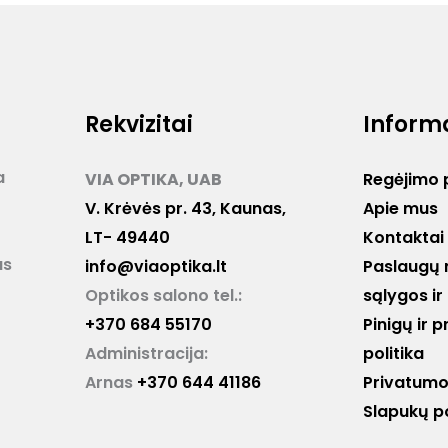
Rekvizitai
Inform
a
VIA OPTIKA, UAB
Regėjimo 
V. Krėvės pr. 43, Kaunas,
Apie mus
LT- 49440
Kontaktai
as
info@viaoptika.lt
Paslaugų 
Optikos salono tel.:
sąlygos ir
+370 684 55170
Pinigų ir 
Administracija:
politika
Arnas
+370 644 41186
Privatumo 
Slapukų po