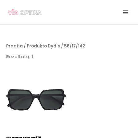
Pereiti
prie
turinio
Pradžia
/ Produkto Dydis / 56/17/142
Rezultatų: 1
NANNINI SINOPE110