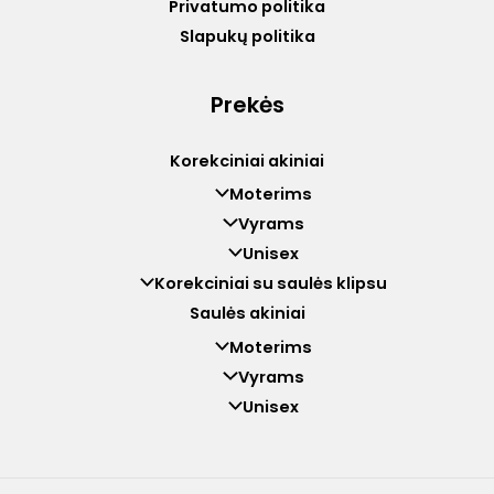
Privatumo politika
Slapukų politika
Prekės
Korekciniai akiniai
Moterims
Vyrams
Unisex
Korekciniai su saulės klipsu
Saulės akiniai
Moterims
Vyrams
Unisex