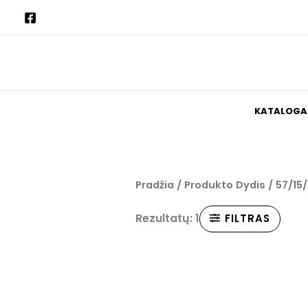
Pereiti
prie
turinio
KATALOGA
Pradžia
/ Produkto Dydis / 57/15/
Rezultatų: 1
FILTRAS