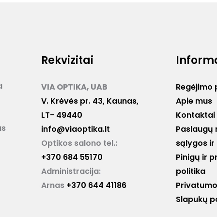
Rekvizitai
Inform
a
VIA OPTIKA, UAB
Regėjimo 
V. Krėvės pr. 43, Kaunas,
Apie mus
LT- 49440
Kontaktai
as
info@viaoptika.lt
Paslaugų 
Optikos salono tel.:
sąlygos ir
+370 684 55170
Pinigų ir 
Administracija:
politika
Arnas
+370 644 41186
Privatumo 
Slapukų po