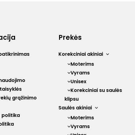
acija
Prekės
patikrinimas
Korekciniai akiniai
Moterims
Vyrams
naudojimo
Unisex
 taisyklės
Korekciniai su saulės
prekių grąžinimo
klipsu
Saulės akiniai
politika
Moterims
litika
Vyrams