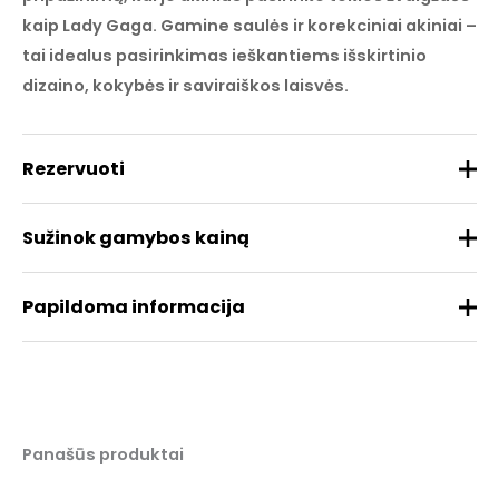
kaip Lady Gaga. Gamine saulės ir korekciniai akiniai –
tai idealus pasirinkimas ieškantiems išskirtinio
dizaino, kokybės ir saviraiškos laisvės.
Rezervuoti
Sužinok gamybos kainą
Papildoma informacija
Prekės ženklas
GAMINE
Medžiaga
Metalas/Acetatas
REZERVUOTI
Panašūs produktai
Dydis
41/28/148