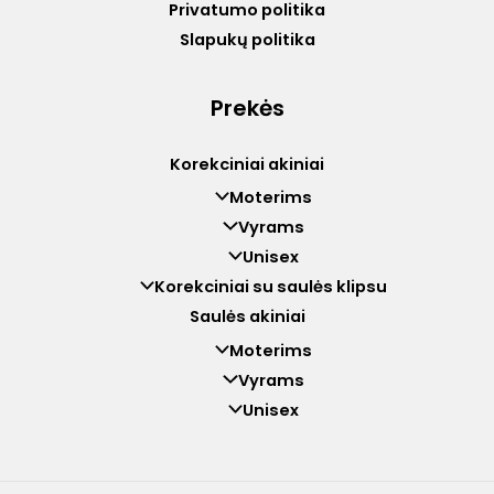
Privatumo politika
Slapukų politika
Prekės
Korekciniai akiniai
Moterims
Vyrams
Unisex
Korekciniai su saulės klipsu
Saulės akiniai
Moterims
Vyrams
Unisex