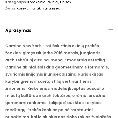
Kategorijos:
Korekciniai akiniai
,
Unisex
Žyma:
korekciniai akiniai unisex
Aprašymas
Gamine New York – tai išskirtinis akinių prekės
ženklas, gimęs Niujorke 2016 metais, jungiantis
architektūrinį dizainą, meną ir modernią estetiką.
Gamine akiniai išsiskiria geometrinėmis formomis,
švariomis linijomis ir unisex dizainu, kuris skirtas
kūrybingiems ir savitą stilių vertinantiems
žmonėms. Kiekvienas modelis įkvėptas pasaulio
miestų kultūros ir architektūros, o rėmeliai dažnai
gaminami rankomis Italijoje iš aukštos kokybės
medžiagų. Prekės ženklas pelnė tarptautinį
pripažinimą, kai jo akinius pasirinko tokios žvaigždės