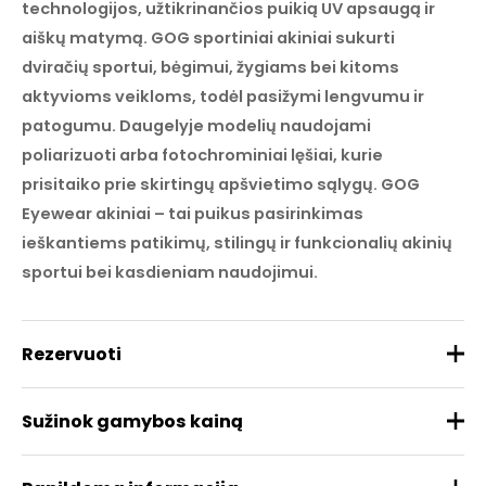
technologijos, užtikrinančios puikią UV apsaugą ir
aiškų matymą. GOG sportiniai akiniai sukurti
dviračių sportui, bėgimui, žygiams bei kitoms
aktyvioms veikloms, todėl pasižymi lengvumu ir
patogumu. Daugelyje modelių naudojami
poliarizuoti arba fotochrominiai lęšiai, kurie
prisitaiko prie skirtingų apšvietimo sąlygų. GOG
Eyewear akiniai – tai puikus pasirinkimas
ieškantiems patikimų, stilingų ir funkcionalių akinių
sportui bei kasdieniam naudojimui.
Rezervuoti
Sužinok gamybos kainą