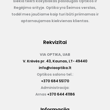
siekia teikti kokybiškas paslaugas Optikos ir
Regėjimo srityje. Optika yra Šeimos verslas,
todėl mes jaučiame kaip turi būti priimamas ir
aptarnaujamas kiekvienas klientas.
Rekvizitai
VIA OPTIKA, UAB
V. Krėvės pr. 43, Kaunas, LT- 49440
info@viaoptika.lt
Optikos salono tel.:
+370 684 55170
Administracija:
Arnas
+370 644 41186
Informacija