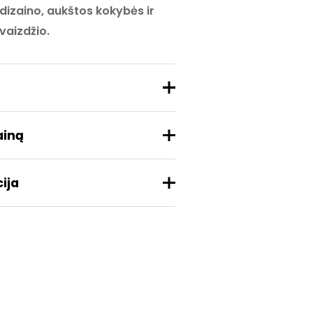
 dizaino, aukštos kokybės ir
vaizdžio.
ainą
ija
aleos
cetatas
3/20/155