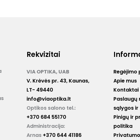
Rekvizitai
Inform
a
VIA OPTIKA, UAB
Regėjimo 
V. Krėvės pr. 43, Kaunas,
Apie mus
LT- 49440
Kontaktai
as
info@viaoptika.lt
Paslaugų 
Optikos salono tel.:
sąlygos ir
+370 684 55170
Pinigų ir 
Administracija:
politika
Arnas
+370 644 41186
Privatumo 