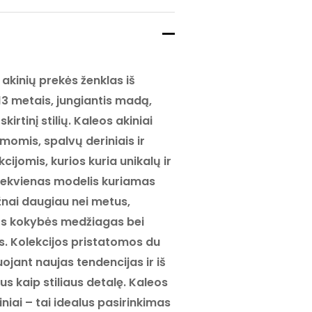
akinių prekės ženklas iš
13 metais, jungiantis madą,
kirtinį stilių. Kaleos akiniai
rmomis, spalvų deriniais ir
ijomis, kurios kuria unikalų ir
Kiekvienas modelis kuriamas
ažnai daugiau nei metus,
os kokybės medžiagas bei
. Kolekcijos pristatomos du
ojant naujas tendencijas ir iš
us kaip stiliaus detalę. Kaleos
iniai – tai idealus pasirinkimas