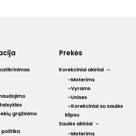
acija
Prekės
patikrinimas
Korekciniai akiniai
Moterims
Vyrams
naudojimo
Unisex
 taisyklės
Korekciniai su saulės
prekių grąžinimo
klipsu
Saulės akiniai
politika
Moterims