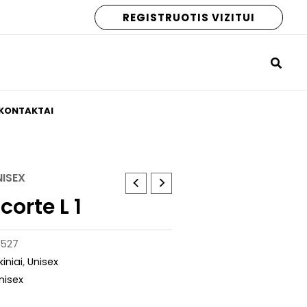
REGISTRUOTIS VIZITUI
KONTAKTAI
NISEX
orte L 1
-527
kiniai
,
Unisex
unisex