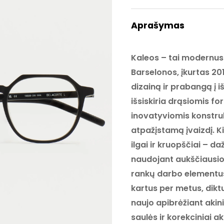
Aprašymas
Kaleos – tai modernus 
Barselonos, įkurtas 20
dizainą ir prabangą į išs
išsiskiria drąsiomis fo
inovatyviomis konstrukc
atpažįstamą įvaizdį. 
ilgai ir kruopščiai – d
naudojant aukščiausi
rankų darbo elementus
kartus per metus, diktu
naujo apibrėžiant akini
saulės ir korekciniai ak