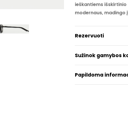
ieškantiems išskirtinio
modernaus, madingo į
Rezervuoti
Sužinok gamybos k
Papildoma informac
Prekės
K
ženklas
REZERVUOTI
Medžiaga
A
Dydis
5