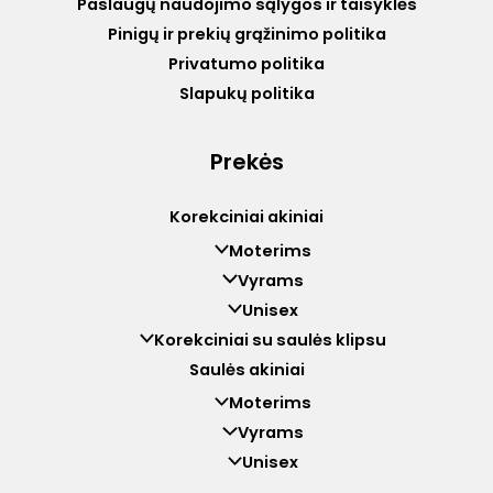
Paslaugų naudojimo sąlygos ir taisyklės
Pinigų ir prekių grąžinimo politika
Privatumo politika
Slapukų politika
Prekės
Korekciniai akiniai
Moterims
Vyrams
Unisex
Korekciniai su saulės klipsu
Saulės akiniai
Moterims
Vyrams
Unisex