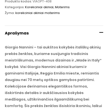
Produkto kodas:
VIAOPT-408
Kategorijos:
Korekciniai akiniai
,
Moterims
Žyma:
korekciniai akiniai moterims
Aprašymas
Giorgio Nannini – tai aukštos kokybės itališkų akinių
prekės ženklas, kuriame susijungia tradicinis
meistriškumas, modernus dizainas ir „Made in Italy“
kokybė. Visi Giorgio Nannini akiniai kuriami ir
gaminami Italijoje, Reggio Emilia mieste, remiantis
daugiau nei 70 metų optikos gamybos patirtimi.
Kolekcijose derinamos elegantiškos formos,
išskirtinės detalės ir aukščiausios kokybės
medžiagos, užtikrinančios ilgaamžiškumą bei
komfortą. Šis prekės ženklas išsiskiria ikoniniu, laikui