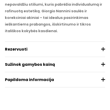
nepavaldžiu stiliumi, kuris pabrėžia individualumą ir
rafinuotą estetiką. Giorgio Nannini saulės ir
korekciniai akiniai – tai idealus pasirinkimas
ieškantiems prabangos, išskirtinumo ir tikros
itališkos kokybės kasdienai.
Rezervuoti
Sužinok gamybos kainą
Papildoma informacija
Prekės ženklas
NANNINI
Medžiaga
Acetatas
REZERVUOTI