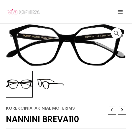
Pereiti
prie
turinio
KOREKCINIAI AKINIAI
,
MOTERIMS
NANNINI BREVA110