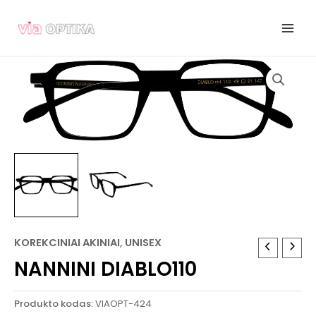
Pereiti
prie
turinio
KOREKCINIAI AKINIAI
,
UNISEX
NANNINI DIABLO110
Produkto kodas:
VIAOPT-424