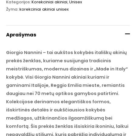
Kategorijos:
Korekciniai akiniai
,
Unisex
Žyma:
korekciniai akiniai unisex
Aprašymas
Giorgio Nannini – tai aukštos kokybės itališkų akinių
prekės ženklas, kuriame susijungia tradicinis
meistriškumas, modernus dizainas ir „Made in Italy“
kokybė. Visi Giorgio Nannini akiniai kuriami ir
gaminami Italijoje, Reggio Emilia mieste, remiantis
daugiau nei 70 metų optikos gamybos patirtimi.
Kolekcijose derinamos elegantiškos formos,
išskirtinės detalės ir aukščiausios kokybės
medžiagos, užtikrinančios ilgaamžiškumą bei
komfortą. Šis prekės ženklas išsiskiria ikoniniu, laikui
nepavaldžiu stiliumi, kuris pabrėžia individualumą ir