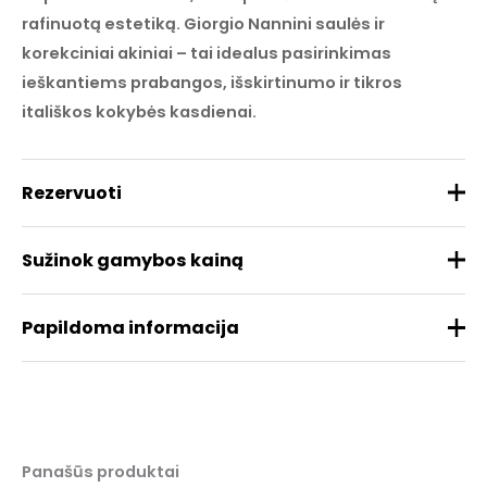
rafinuotą estetiką. Giorgio Nannini saulės ir
korekciniai akiniai – tai idealus pasirinkimas
ieškantiems prabangos, išskirtinumo ir tikros
itališkos kokybės kasdienai.
Rezervuoti
Sužinok gamybos kainą
Papildoma informacija
Prekės ženklas
NANNINI
Medžiaga
Acetatas
REZERVUOTI
Panašūs produktai
Dydis
49/21/147