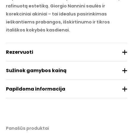
rafinuotą estetiką. Giorgio Nannini saulės ir
korekciniai akiniai – tai idealus pasirinkimas
ieškantiems prabangos, išskirtinumo ir tikros
itališkos kokybės kasdienai.
Rezervuoti
Sužinok gamybos kainą
Papildoma informacija
Prekės ženklas
NANNINI
Medžiaga
Metalas
REZERVUOTI
Panašūs produktai
Dydis
55/19/140