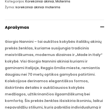
Kategorijos:
Korekciniai akiniai
,
Moterims
Žyma:
korekciniai akiniai moterims
Aprašymas
Giorgio Nannini – tai aukštos kokybės itališkų akinių
prekės ženklas, kuriame susijungia tradicinis
meistriškumas, modernus dizainas ir „Made in Italy“
kokybė. Visi Giorgio Nannini akiniai kuriami ir
gaminami Italijoje, Reggio Emilia mieste, remiantis
daugiau nei 70 metų optikos gamybos patirtimi.
Kolekcijose derinamos elegantiškos formos,
išskirtinės detalės ir aukščiausios kokybės
medžiagos, užtikrinančios ilgaamžiškumą bei
komfortą. Šis prekės ženklas išsiskiria ikoniniu, laikui
nepavaldžiu stiliumi, kuris pabrėžia individualumą ir