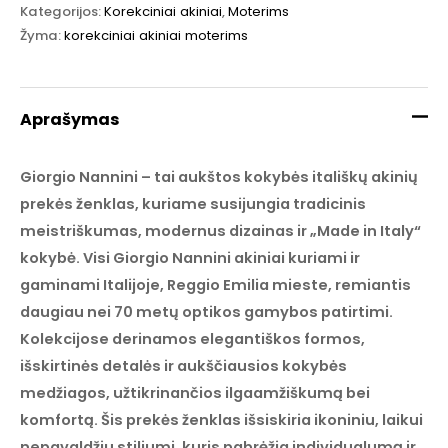
Kategorijos:
Korekciniai akiniai
,
Moterims
Žyma:
korekciniai akiniai moterims
Aprašymas
Giorgio Nannini – tai aukštos kokybės itališkų akinių
prekės ženklas, kuriame susijungia tradicinis
meistriškumas, modernus dizainas ir „Made in Italy“
kokybė. Visi Giorgio Nannini akiniai kuriami ir
gaminami Italijoje, Reggio Emilia mieste, remiantis
daugiau nei 70 metų optikos gamybos patirtimi.
Kolekcijose derinamos elegantiškos formos,
išskirtinės detalės ir aukščiausios kokybės
medžiagos, užtikrinančios ilgaamžiškumą bei
komfortą. Šis prekės ženklas išsiskiria ikoniniu, laikui
nepavaldžiu stiliumi, kuris pabrėžia individualumą ir