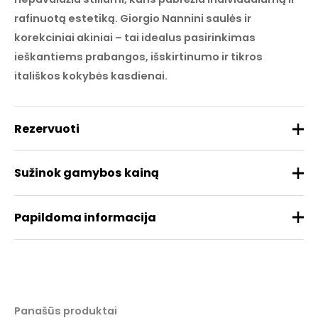
rafinuotą estetiką. Giorgio Nannini saulės ir
korekciniai akiniai – tai idealus pasirinkimas
ieškantiems prabangos, išskirtinumo ir tikros
itališkos kokybės kasdienai.
Rezervuoti
Sužinok gamybos kainą
Papildoma informacija
Prekės ženklas
NANNINI
Medžiaga
Acetatas
REZERVUOTI
Panašūs produktai