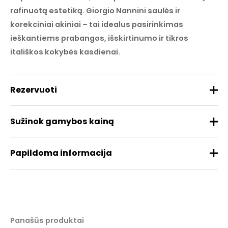
rafinuotą estetiką. Giorgio Nannini saulės ir
korekciniai akiniai – tai idealus pasirinkimas
ieškantiems prabangos, išskirtinumo ir tikros
itališkos kokybės kasdienai.
Rezervuoti
Sužinok gamybos kainą
Papildoma informacija
Prekės ženklas
NANNINI
Medžiaga
Acetatas/metalas
REZERVUOTI
Panašūs produktai
Dydis
52/20/147