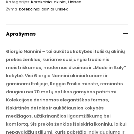
Kategorijos:
Korekciniai akiniai
,
Unisex
Žyma:
korekciniai akiniai unisex
Aprašymas
Giorgio Nannini – tai aukštos kokybės itališkų akinių
prekės ženklas, kuriame susijungia tradicinis
meistriškumas, modernus dizainas ir „Made in Italy“
kokybė. Visi Giorgio Nannini akiniai kuriami ir
gaminami Italijoje, Reggio Emilia mieste, remiantis
daugiau nei 70 metų optikos gamybos patirtimi.
Kolekcijose derinamos elegantiškos formos,
išskirtinės detalės ir aukščiausios kokybės
medžiagos, užtikrinančios ilgaamžiškumą bei
komfortą. Šis prekės ženklas išsiskiria ikoniniu, laikui
nepavaldžiu stiliumi, kuris pabrėžia individualumą ir