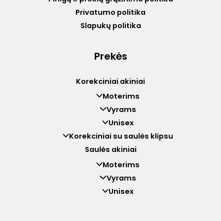
Privatumo politika
Slapukų politika
Prekės
Korekciniai akiniai
Moterims
Vyrams
Unisex
Korekciniai su saulės klipsu
Saulės akiniai
Moterims
Vyrams
Unisex