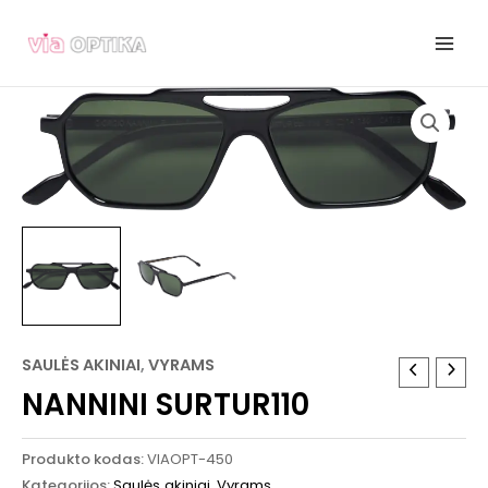
Pereiti
prie
turinio
SAULĖS AKINIAI
,
VYRAMS
NANNINI SURTUR110
Produkto kodas:
VIAOPT-450
Kategorijos:
Saulės akiniai
,
Vyrams