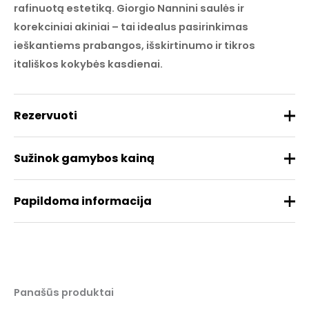
rafinuotą estetiką. Giorgio Nannini saulės ir
korekciniai akiniai – tai idealus pasirinkimas
ieškantiems prabangos, išskirtinumo ir tikros
itališkos kokybės kasdienai.
Rezervuoti
Sužinok gamybos kainą
Papildoma informacija
Prekės ženklas
NANNINI
Medžiaga
Acetatas
REZERVUOTI
Panašūs produktai
Dydis
56/14/150