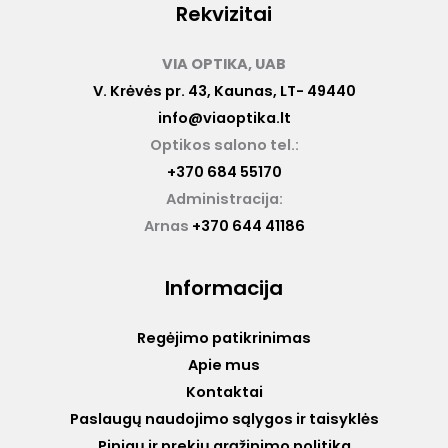
Rekvizitai
VIA OPTIKA, UAB
V. Krėvės pr. 43, Kaunas, LT- 49440
info@viaoptika.lt
Optikos salono tel.:
+370 684 55170
Administracija:
Arnas
+370 644 41186
Informacija
Regėjimo patikrinimas
Apie mus
Kontaktai
Paslaugų naudojimo sąlygos ir taisyklės
Pinigų ir prekių grąžinimo politika