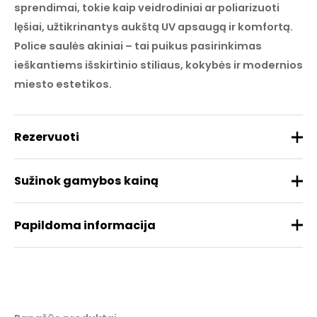
sprendimai, tokie kaip veidrodiniai ar poliarizuoti
lęšiai, užtikrinantys aukštą UV apsaugą ir komfortą.
Police saulės akiniai – tai puikus pasirinkimas
ieškantiems išskirtinio stiliaus, kokybės ir modernios
miesto estetikos.
Rezervuoti
Sužinok gamybos kainą
Papildoma informacija
Prekės ženklas
Police
Medžiaga
Acetatas
REZERVUOTI