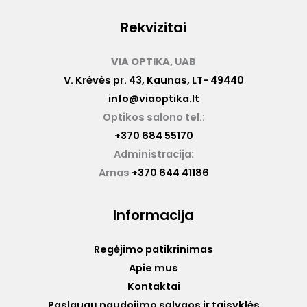
Rekvizitai
VIA OPTIKA, UAB
V. Krėvės pr. 43, Kaunas, LT- 49440
info@viaoptika.lt
Optikos salono tel.:
+370 684 55170
Administracija:
Arnas
+370 644 41186
Informacija
Regėjimo patikrinimas
Apie mus
Kontaktai
Paslaugų naudojimo sąlygos ir taisyklės