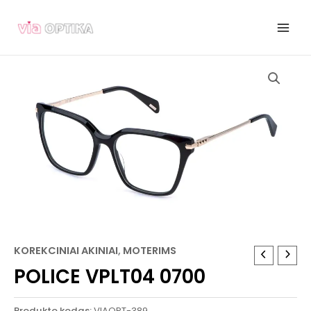
Pereiti
prie
turinio
KOREKCINIAI AKINIAI
,
MOTERIMS
POLICE VPLT04 0700
Produkto kodas:
VIAOPT-389