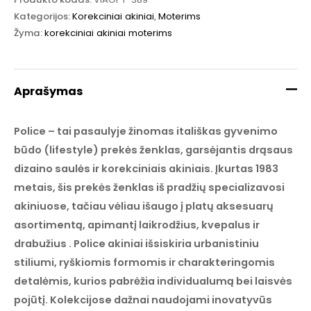
Kategorijos:
Korekciniai akiniai
,
Moterims
Žyma:
korekciniai akiniai moterims
Aprašymas
Police – tai pasaulyje žinomas itališkas gyvenimo
būdo (lifestyle) prekės ženklas, garsėjantis drąsaus
dizaino saulės ir korekciniais akiniais. Įkurtas 1983
metais, šis prekės ženklas iš pradžių specializavosi
akiniuose, tačiau vėliau išaugo į platų aksesuarų
asortimentą, apimantį laikrodžius, kvepalus ir
drabužius . Police akiniai išsiskiria urbanistiniu
stiliumi, ryškiomis formomis ir charakteringomis
detalėmis, kurios pabrėžia individualumą bei laisvės
pojūtį. Kolekcijose dažnai naudojami inovatyvūs