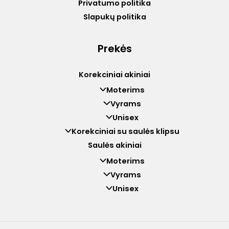
Privatumo politika
Slapukų politika
Prekės
Korekciniai akiniai
Moterims
Vyrams
Unisex
Korekciniai su saulės klipsu
Saulės akiniai
Moterims
Vyrams
Unisex